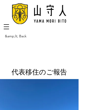
&amp;lt; Back
代表移住のご報告