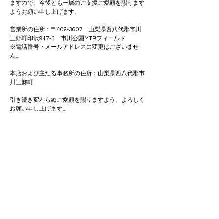
ますので、今後とも一層のご支援ご愛顧を賜ります
ようお願い申し上げます。
営業所の住所：〒409-3607　山梨県西八代郡市川
三郷町印沢947-3　市川公園MTBフィールド
※電話番号・メールアドレスに変更はございませ
ん。
本店および主たる事務所の住所：山梨県西八代郡市
川三郷町
引き続き変わらぬご愛顧を賜りますよう、よろしく
お願い申し上げます。
敬具
一般社団法人山守人
株式会社山守人
代表　弭間亮
Previous
Next