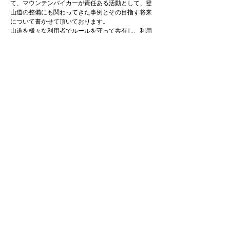
て、マウンテンバイカーが責任ある活動として、登
山道の整備にも関わってきた事例とその目指す将来
について書かせて頂いております。
山道を様々な利用者でルールを守って共有し、利用
者同士で協力連携して山道の維持管理をしていくよ
うな未来が実現していったらと考えております。
Previous
Next
拙稿ご覧頂ければ幸いです。
https://www.yamanohi.net/report.php?id=3572