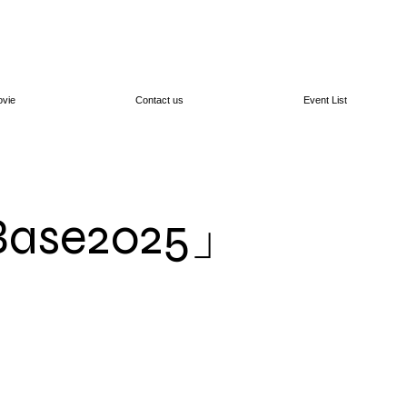
vie
Contact us
Event List
ase2025」
！