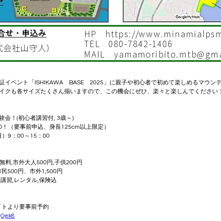
イベント「ISHIKAWA　BASE　2025」に親子や初心者で初めて楽しめるマウ
イクも各サイズたくさん揃いますので、この機会にぜひ、楽々と楽しんでください
！(初心者講習付, 3歳～)
O！（要事前申込、身長125cm以上限定）
）9：00～15：00
料,市外大人500円,子供200円
民500円、市外1,500円
講習,レンタル,保険込
サイトより要事前予約
gQek8