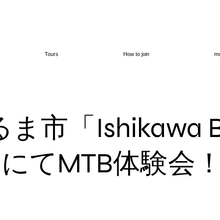
Tours
How to join
mo
市「Ishikawa B
にてMTB体験会