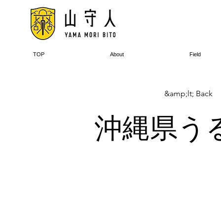
TOP
About
Field
&amp;lt; Back
沖縄県うるま