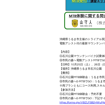
沖縄県うるま市主催のトライアル実証
電動アシスト付の最新マウンテンバ
【内容】
Ⓐ石川公園マウンテンバイク試乗体験会
Ⓑ市民の森へ電動アシストMTBでG
【日時】10月25日（土）、26日（日
【場所】沖縄県うるま市石川公園
【費用】
Ⓐ石川公園MTB体験会：うるま市民無
Ⓑ市民の森へE-MTBでGO：うるま市
※両プランともにコース利用,スキル
【参加方法】
Ⓐ石川公園MTB体験会：予約不要
Ⓑ市民の森へE-MTBでGO：下記
https://forms.gle/VBZLFSB2HWuM