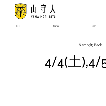
TOP
About
Field
&amp;lt; Back
4/4(土)