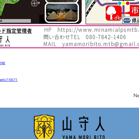
zN8
ashi/15671
Ne