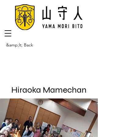
&amp;lt; Back
Hiraoka Mamechan