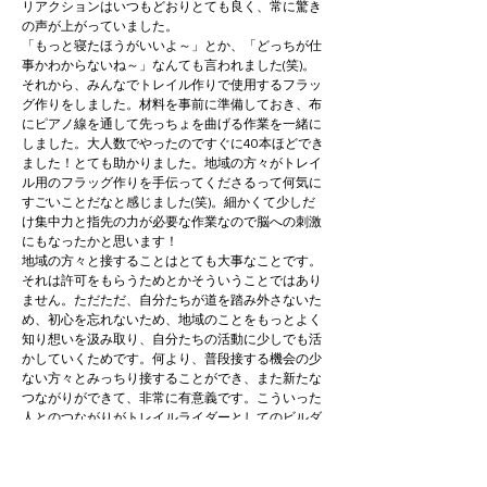
リアクションはいつもどおりとても良く、常に驚き
の声が上がっていました。
「もっと寝たほうがいいよ～」とか、「どっちが仕
事かわからないね～」なんても言われました(笑)。
それから、みんなでトレイル作りで使用するフラッ
グ作りをしました。材料を事前に準備しておき、布
にピアノ線を通して先っちょを曲げる作業を一緒に
しました。大人数でやったのですぐに40本ほどでき
ました！とても助かりました。地域の方々がトレイ
ル用のフラッグ作りを手伝ってくださるって何気に
すごいことだなと感じました(笑)。細かくて少しだ
け集中力と指先の力が必要な作業なので脳への刺激
にもなったかと思います！
地域の方々と接することはとても大事なことです。
それは許可をもらうためとかそういうことではあり
ません。ただただ、自分たちが道を踏み外さないた
め、初心を忘れないため、地域のことをもっとよく
知り想いを汲み取り、自分たちの活動に少しでも活
かしていくためです。何より、普段接する機会の少
ない方々とみっちり接することができ、また新たな
つながりができて、非常に有意義です。こういった
人とのつながりがトレイルライダーとしてのビルダ
ーとしての想いをさらに強いものにしてくれます。
「平岡まめちゃん」が終わったらお弁当をいただ
き、山に入りました。