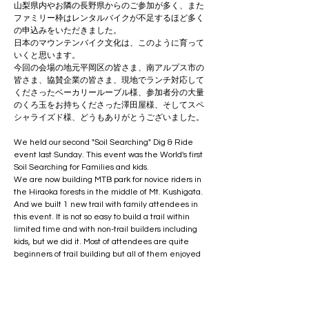
山梨県内やお隣の長野県からのご参加が多く、また
ファミリー枠はレンタルバイクが不足するほど多く
の申込みをいただきました。
日本のマウンテンバイク文化は、このように育って
いくと思います。
今回の会場の地元平岡区の皆さま、南アルプス市の
皆さま、協賛企業の皆さま、現地でランチ対応して
くださったベーカリールーブル様、参加者分の大量
のくろ玉をお持ちくださった澤田屋様、そしてスペ
シャライズド様、どうもありがとうございました。
We held our second "Soil Searching" Dig & Ride 
event last Sunday. This event was the World's first 
Soil Searching for Families and kids.
We are now building MTB park for novice riders in 
the Hiraoka forests in the middle of Mt. Kushigata. 
And we built 1 new trail with family attendees in 
this event. It is not so easy to build a trail within 
limited time and with non-trail builders including 
kids, but we did it. Most of attendees are quite 
beginners of trail building but all of them enjoyed 
building and riding on brand new trail at the end.
Building a new trail by families and enjoying riding 
on a new trail is a good example to show 
responsibility of MTBer and a sustainable 