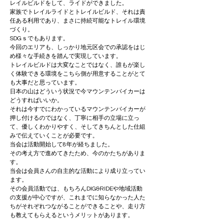
レイルビルドをして、ライドができました。
家族でトレイルライドとトレイルビルド、それは責
任ある利用であり、まさに持続可能なトレイル環境
づくり。

SDGｓでもあります。
今回のエリアも、しっかり地元区会での承認をはじ
め様々な手続きを踏んで実現しています。
トレイルビルドは大変なことではなく、誰もが楽し
く体験できる環境をこちら側が用意することがとて
も大事だと思っています。

日本の山はどういう状況で今マウンテンバイカーは
どうすればいいか。

それは今すでにわかっているマウンテンバイカーが
押し付けるのではなく、丁寧に相手の立場に立っ
て、優しくわかりやすく、そしてきちんとした仕組
みで伝えていくことが必要です。

当会は活動開始して8年が経ちました。

その考え方で進めてきたため、今のかたちがありま
す。
当会は会員さんの自主的な活動により成り立ってい
ます。

その会員活動では、もちろんDIG&RIDEや地域活動
の支援が中心ですが、これまでに知らなかった人た
ちがそれぞれつながることができることや、走り方
も教えてもらえるというメリットがあります。