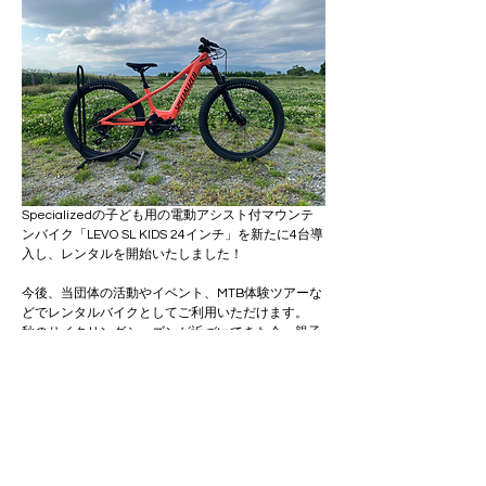
Specializedの子ども用の電動アシスト付マウンテ
ンバイク「LEVO SL KIDS 24インチ」を新たに4台導
入し、レンタルを開始いたしました！
今後、当団体の活動やイベント、MTB体験ツアーな
どでレンタルバイクとしてご利用いただけます。
秋のサイクリングシーズンが近づいてきた今、親子
で一緒に大自然を駆け抜ける喜びや、お子様の笑顔
と成長を間近で感じることができる「LEVO SL 
KIDS」をぜひご体験ください！
製品のホームページはこちら！
ご試乗方法等の詳細は
こちら
よりご確認ください。